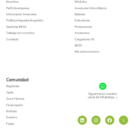
Nosotros
Módulos
Perfil de empresa
Inversores fotovoltaicos
Información financiera
Baterías
Política integrada de gestión
Estructuras
SeisSolar BESS
Protecciones
Trabaja con nosotros
Accesorios
Contacto
Cargadores VE
BESS
Kits autoconsumo
Comunidad
Regístrate
Tarifa
Síguenos en nuestro
canal de WhatsApp
→
Zona Técnica
Financiación
Noticias
Eventos
Ferias