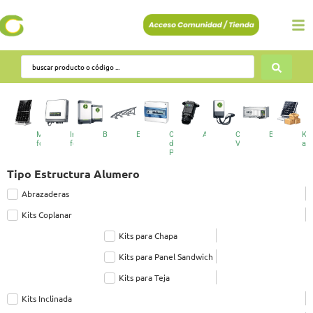
Módulos
Inversores
Baterías
Estructuras
Cuadros
Accesorios
Cargadores
BESS
Kit
fotovoltaicos
fotovoltaicos
de
VE
au
Protecciones
Tipo Estructura Alumero
Abrazaderas
Kits Coplanar
Kits para Chapa
Kits para Panel Sandwich
Kits para Teja
Kits Inclinada