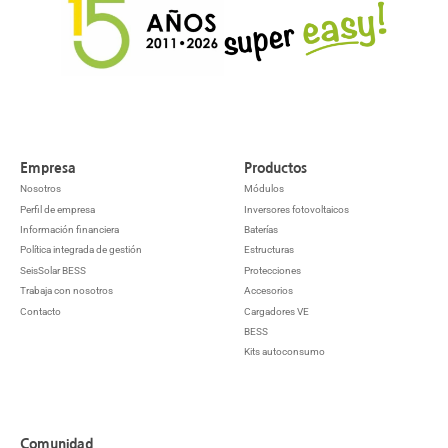
Empresa
Productos
Nosotros
Módulos
Perfil de empresa
Inversores fotovoltaicos
Información financiera
Baterías
Política integrada de gestión
Estructuras
SeisSolar BESS
Protecciones
Trabaja con nosotros
Accesorios
Contacto
Cargadores VE
BESS
Kits autoconsumo
Comunidad