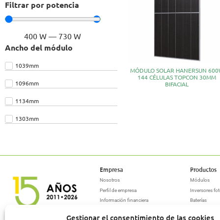
Filtrar por potencia
400
W
—
730
W
Ancho del módulo
1039mm
MÓDULO SOLAR HANERSUN 60
144 CÉLULAS TOPCON 30MM
1096mm
BIFACIAL
1134mm
1303mm
Empresa
Productos
Nosotros
Módulos
Perfil de empresa
Inversores fot
Información financiera
Baterías
Política integrada de gestión
Estructuras
Gestionar el consentimiento de las cookies