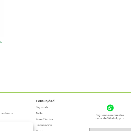
0W
Comunidad
Regístrate
ovoltaicos
Tarifa
Síguenos en nuestro
canal de WhatsApp
→
Zona Técnica
Financiación