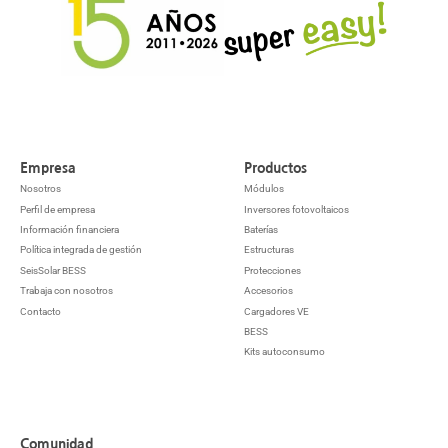
Empresa
Productos
Nosotros
Módulos
Perfil de empresa
Inversores fotovoltaicos
Información financiera
Baterías
Política integrada de gestión
Estructuras
SeisSolar BESS
Protecciones
Trabaja con nosotros
Accesorios
Contacto
Cargadores VE
BESS
Kits autoconsumo
Comunidad