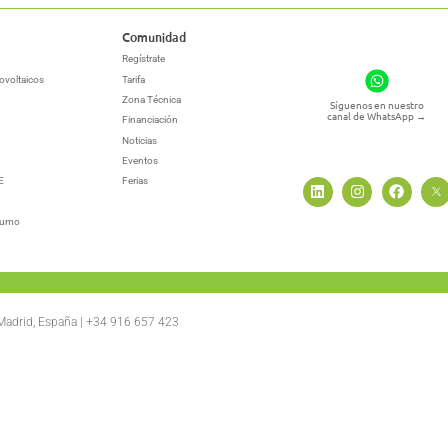
Comunidad
Regístrate
ovoltaicos
Tarifa
Zona Técnica
Síguenos en nuestro
canal de WhatsApp
→
Financiación
Noticias
Eventos
E
Ferias
sumo
 Madrid, España | +34 916 657 423