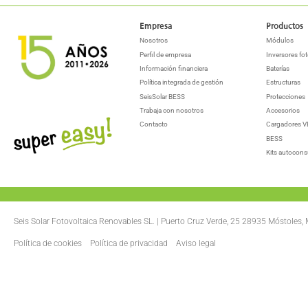
Empresa
Productos
Nosotros
Módulos
Perfil de empresa
Inversores fot
Información financiera
Baterías
Política integrada de gestión
Estructuras
SeisSolar BESS
Protecciones
Trabaja con nosotros
Accesorios
Contacto
Cargadores V
BESS
Kits autocon
Seis Solar Fotovoltaica Renovables SL. | Puerto Cruz Verde, 25 28935 Móstoles,
Política de cookies
Política de privacidad
Aviso legal