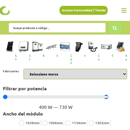
Módulos
Inversores
Baterías
Estructuras
Cuadros
Accesorios
Cargadores
BESS
Kit
fotovoltaicos
fotovoltaicos
de
VE
au
Protecciones
Fabricantes
Filtrar por potencia
400
W
—
730
W
Ancho del módulo
1039mm
1096mm
1134mm
1303mm