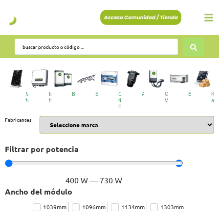
Módulos
Inversores
Baterías
Estructuras
Cuadros
Accesorios
Cargadores
BESS
Kit
fotovoltaicos
fotovoltaicos
de
VE
au
Protecciones
Fabricantes
Filtrar por potencia
400
W
—
730
W
Ancho del módulo
1039mm
1096mm
1134mm
1303mm