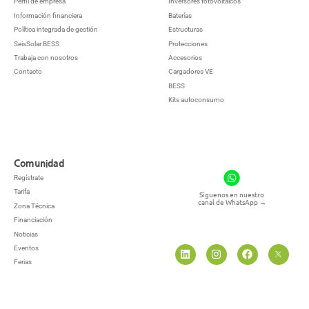
Perfil de empresa
Inversores fotovoltaicos
Información financiera
Baterías
Política integrada de gestión
Estructuras
SeisSolar BESS
Protecciones
Trabaja con nosotros
Accesorios
Contacto
Cargadores VE
BESS
Kits autoconsumo
Comunidad
Regístrate
Tarifa
Síguenos en nuestro
canal de WhatsApp
→
Zona Técnica
Financiación
Noticias
Eventos
Ferias