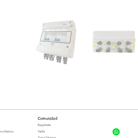
Comunidad
Regístrate
ovoltaicos
Tarifa
Zona Técnica