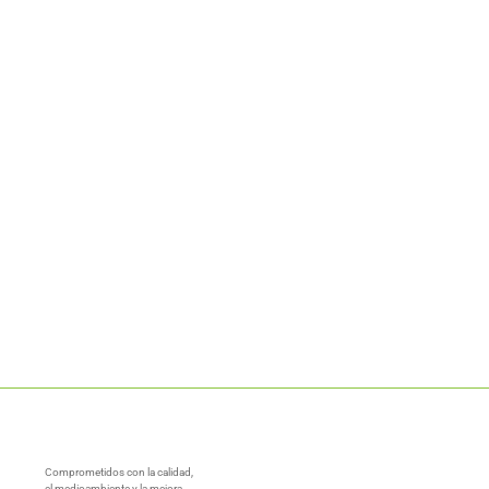
Comprometidos con la calidad,
el medioambiente y la mejora