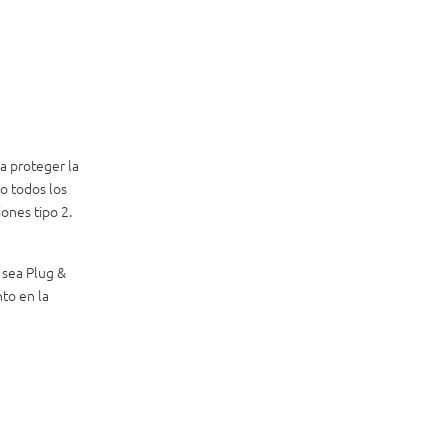
a proteger la
lo todos los
ones tipo 2.
 sea Plug &
nto en la