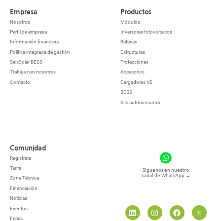
Empresa
Productos
Nosotros
Módulos
Perfil de empresa
Inversores fotovoltaicos
Información financiera
Baterías
Política integrada de gestión
Estructuras
SeisSolar BESS
Protecciones
Trabaja con nosotros
Accesorios
Contacto
Cargadores VE
BESS
Kits autoconsumo
Comunidad
Regístrate
Tarifa
Síguenos en nuestro
canal de WhatsApp
→
Zona Técnica
Financiación
Noticias
Eventos
Ferias