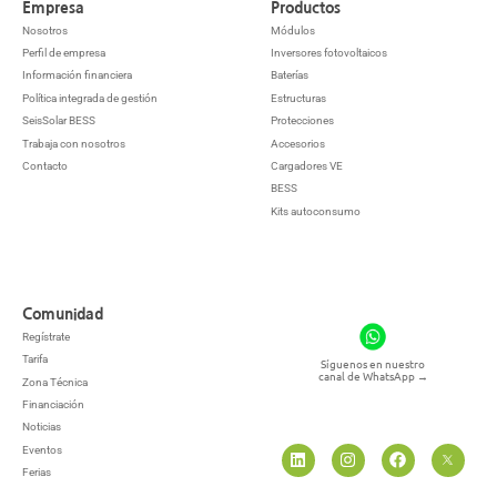
Empresa
Productos
Nosotros
Módulos
Perfil de empresa
Inversores fotovoltaicos
Información financiera
Baterías
Política integrada de gestión
Estructuras
SeisSolar BESS
Protecciones
Trabaja con nosotros
Accesorios
Contacto
Cargadores VE
BESS
Kits autoconsumo
Comunidad
Regístrate
Tarifa
Síguenos en nuestro
canal de WhatsApp
→
Zona Técnica
Financiación
Noticias
Eventos
Ferias