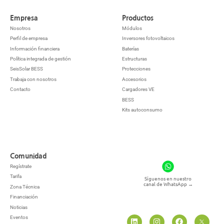
Empresa
Productos
Nosotros
Módulos
Perfil de empresa
Inversores fotovoltaicos
Información financiera
Baterías
Política integrada de gestión
Estructuras
SeisSolar BESS
Protecciones
Trabaja con nosotros
Accesorios
Contacto
Cargadores VE
BESS
Kits autoconsumo
Comunidad
Regístrate
Tarifa
Síguenos en nuestro
canal de WhatsApp
→
Zona Técnica
Financiación
Noticias
Eventos