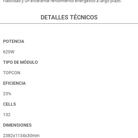
fiabilidad y un excelente rendimiento energético a largo plazo.
DETALLES TÉCNICOS
POTENCIA
620W
TIPO DE MÓDULO
TOPCON
EFICIENCIA
23%
CELLS
132
DIMENSIONES
2382
x
1134
x
30
mm