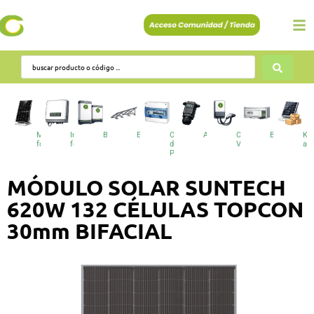
Módulos
Inversores
Baterías
Estructuras
Cuadros
Accesorios
Cargadores
BESS
Kit
fotovoltaicos
fotovoltaicos
de
VE
au
Protecciones
MÓDULO SOLAR SUNTECH
620W 132 CÉLULAS TOPCON
30mm BIFACIAL