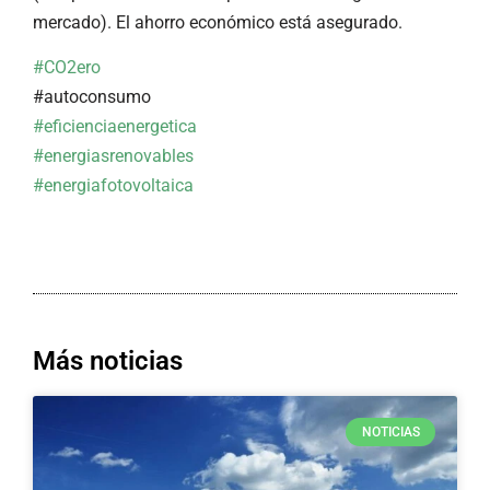
mercado). El ahorro económico está asegurado.
#CO2ero
#autoconsumo
#eficienciaenergetica
#energiasrenovables
#energiafotovoltaica
Más noticias
NOTICIAS