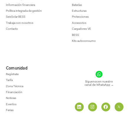
Información financiera
Baterías
Política integrada de gestión
Estructuras
SeisSolar BESS
Protecciones
Trabaja con nosotros
Accesorios
Contacto
Cargadores VE
BESS
Kits autoconsumo
Comunidad
Regístrate
Tarifa
Síguenos en nuestro
canal de WhatsApp
→
Zona Técnica
Financiación
Noticias
Eventos
Ferias