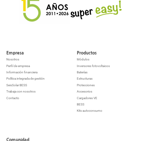
Empresa
Productos
Nosotros
Módulos
Perfil de empresa
Inversores fotovoltaicos
Información financiera
Baterías
Política integrada de gestión
Estructuras
SeisSolar BESS
Protecciones
Trabaja con nosotros
Accesorios
Contacto
Cargadores VE
BESS
Kits autoconsumo
Comunidad