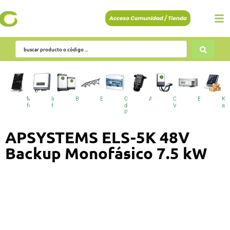
Módulos
Inversores
Baterías
Estructuras
Cuadros
Accesorios
Cargadores
BESS
Kit
fotovoltaicos
fotovoltaicos
de
VE
au
Protecciones
APSYSTEMS ELS-5K 48V
Backup Monofásico 7.5 kW