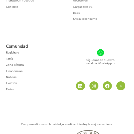
Trabaja con nosotros
Accesorios
Contacto
Cargadores VE
BESS
Kits autoconsumo
Comunidad
Regístrate
Tarifa
Síguenos en nuestro
canal de WhatsApp
→
Zona Técnica
Financiación
Noticias
Eventos
Ferias
Comprometidos con la calidad, el medioambiente y la mejora continua.