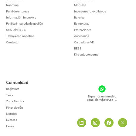
Nosotros
Módulos
Perfil de empresa
Inversores fotovoltaicos
Información financiera
Baterías
Política integrada de gestión
Estructuras
SeisSolar BESS
Protecciones
Trabaja con nosotros
Accesorios
Contacto
Cargadores VE
BESS
Kits autoconsumo
Comunidad
Regístrate
Tarifa
Síguenos en nuestro
canal de WhatsApp
→
Zona Técnica
Financiación
Noticias
Eventos
Ferias