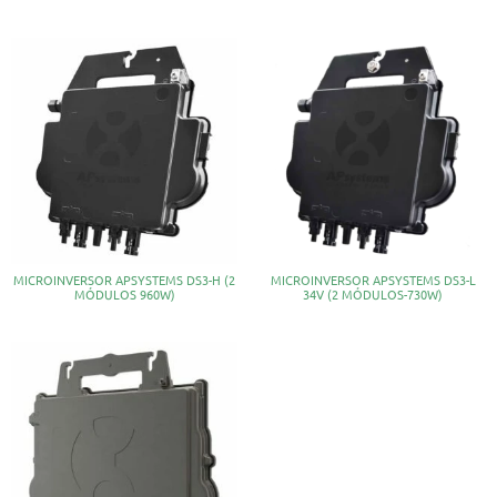
MICROINVERSOR APSYSTEMS DS3-H (2
MICROINVERSOR APSYSTEMS DS3-L
MÓDULOS 960W)
34V (2 MÓDULOS-730W)