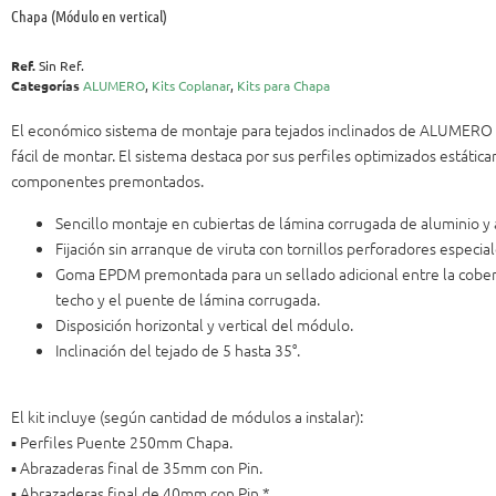
Chapa (Módulo en vertical)
Ref.
Sin Ref.
Categorías
ALUMERO
,
Kits Coplanar
,
Kits para Chapa
El económico sistema de montaje para tejados inclinados de ALUMERO 
fácil de montar. El sistema destaca por sus perfiles optimizados estátic
componentes premontados.
Sencillo montaje en cubiertas de lámina corrugada de aluminio y 
Fijación sin arranque de viruta con tornillos perforadores especial
Goma EPDM premontada para un sellado adicional entre la cober
techo y el puente de lámina corrugada.
Disposición horizontal y vertical del módulo.
Inclinación del tejado de 5 hasta 35°.
El kit incluye (según cantidad de módulos a instalar):
▪️ Perfiles Puente 250mm Chapa.
▪️ Abrazaderas final de 35mm con Pin.
▪️ Abrazaderas final de 40mm con Pin.*