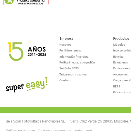
Empresa
Productos
Nosotros
Módulos
Perfil de empresa
Inversores fot
Información financiera
Baterías
Política integrada de gestión
Estructuras
SeisSolar BESS
Protecciones
Trabaja con nosotros
Accesorios
Contacto
Cargadores V
BESS
Kits autocon
Seis Solar Fotovoltaica Renovables SL. | Puerto Cruz Verde, 25 28935 Móstoles,
Política de cookies
Política de privacidad
Aviso legal