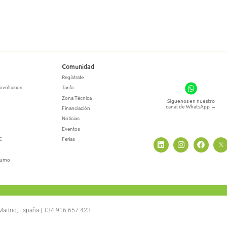
Comunidad
Regístrate
ovoltaicos
Tarifa
Zona Técnica
Síguenos en nuestro
canal de WhatsApp
→
Financiación
Noticias
Eventos
E
Ferias
sumo
 Madrid, España | +34 916 657 423