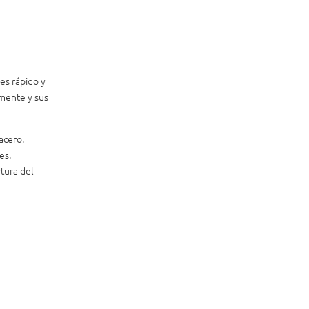
es rápido y
amente y sus
acero.
es.
tura del