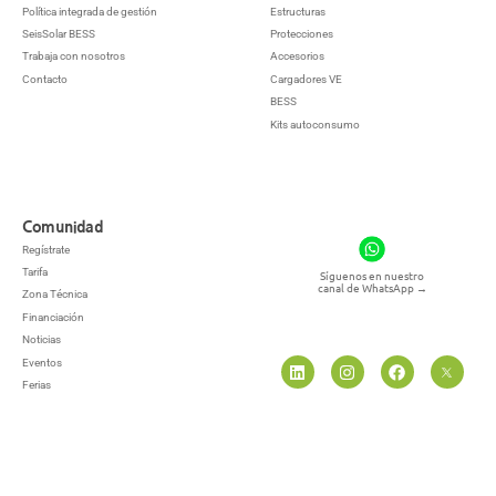
Política integrada de gestión
Estructuras
SeisSolar BESS
Protecciones
Trabaja con nosotros
Accesorios
Contacto
Cargadores VE
BESS
Kits autoconsumo
Comunidad
Regístrate
Tarifa
Síguenos en nuestro
canal de WhatsApp
→
Zona Técnica
Financiación
Noticias
Eventos
Ferias