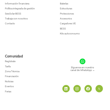
Información financiera
Baterías
Política integrada de gestión
Estructuras
SeisSolar BESS
Protecciones
Trabaja con nosotros
Accesorios
Contacto
Cargadores VE
BESS
Kits autoconsumo
Comunidad
Regístrate
Tarifa
Síguenos en nuestro
canal de WhatsApp
→
Zona Técnica
Financiación
Noticias
Eventos
Ferias