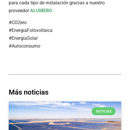
para cada tipo de instalación gracias a nuestro
proveedor
ALUMERO
.
#
CO2ero
#
EnergiaFotovoltaica
#
EnergiaSolar
#
Autoconsumo
Más noticias
NOTICIAS