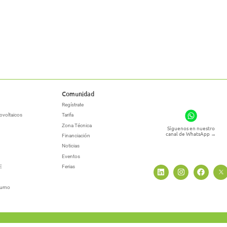
Comunidad
Regístrate
ovoltaicos
Tarifa
Zona Técnica
Síguenos en nuestro
canal de WhatsApp
→
Financiación
Noticias
Eventos
E
Ferias
sumo