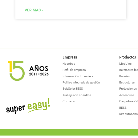
VER MÁS »
Empresa
Productos
Nosotros
Módulos
Perfil de empresa
Inversores fot
Información financiera
Baterías
Política integrada de gestión
Estructuras
SeisSolar BESS
Protecciones
Trabaja con nosotros
Accesorios
Contacto
Cargadores V
BESS
Kits autocon